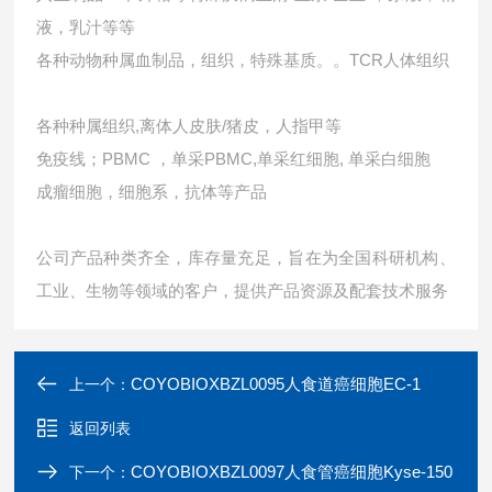
液，乳汁等等
各种动物种属血制品，组织，特殊基质。。TCR人体组织
各种种属组织,离体人皮肤/猪皮，人指甲等
免疫线；PBMC ，单采PBMC,单采红细胞, 单采白细胞
成瘤细胞，细胞系，抗体等产品
公司产品种类齐全，库存量充足，旨在为全国科研机构、
工业、生物等领域的客户，提供产品资源及配套技术服务
COYOBIOXBZL0095人食道癌细胞EC-1
上一个：
返回列表
COYOBIOXBZL0097人食管癌细胞Kyse-150
下一个：