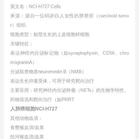
英文名‌：NCI-H727 Cells
来源‌：源自一位65岁白人女性的‌肺类癌（carcinoid tumo
r）‌组织
细胞类型‌：贴壁生长的上皮细胞样细胞
关键特征‌：
表达神经内分泌标记物（如synaptophysin、CD56、chro
mograninA）
分泌肽类物质neuromedin B（NMB）
表达生长抑素受体，可用于研究靶向治疗
‌主要应用‌：研究神经内分泌肿瘤（NETs）的生物学特性、
药物筛选和靶向治疗（如PRRT
人肺癌细胞NCI-H727
其他动物血清：
食蟹猴血清/血浆
恒河猴血清/血浆