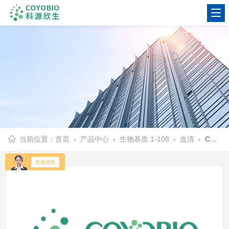
当前位置：
首页
-
产品中心
-
生物基质 1-108
-
血清
- COYOBIO-S-M1-07-5mlC57BL/6小鼠血清（混合）