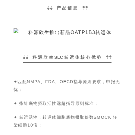
产品信息
科源欣生
SLC
转运体核心优势
✦匹配NMPA、FDA、
OECD指导原则
要求，申报无
忧；
✦
指针底物摄取活性远超指导原则标准
；
✦
转运活性：转运体细胞底物摄取倍数≥MOCK 转
染细胞10倍；