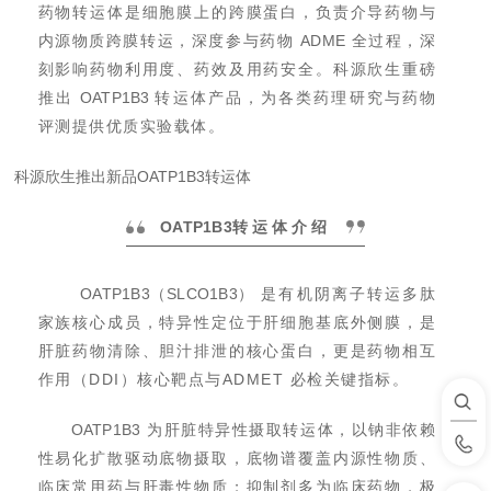
药物转运体是细胞膜上的
跨膜蛋白
，负责介导药物与
内源物质跨膜转运，深度参与药物
ADME
全过程，深
刻影响药物利用度、药效及用药安全。科源欣生重磅
推出
OATP1B3
转运体产品，为各类药理研究与药物
评测提供优质实验载体。
科源欣生推出新品OATP1B3转运体
OATP1B3
转运体介绍
OATP1B3（SLCO1B3）
是有机阴离子转运多肽
家族核心成员，特异性定位于肝细胞基底外侧膜，是
肝脏药物清除、胆汁排泄的核心蛋白，更是药物相互
作用（DDI）核心靶点与
ADMET
必检关键指标。
OATP1B3
为肝脏特异性摄取转运体，以钠非依赖
性易化扩散驱动底物摄取，底物谱覆盖
内源性物质
、
临床常用药与肝毒性物质；抑制剂多为临床药物，极